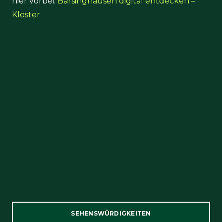
hier vorbei:
Barsinghausen digital entdecken –
Kloster
SEHENSWÜRDIGKEITEN